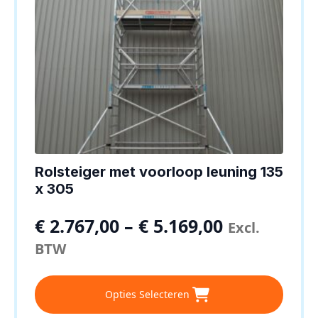
productpagina
Rolsteiger met voorloop leuning 135
x 305
€
2.767,00
–
€
5.169,00
Excl.
BTW
Dit
Opties Selecteren
product
heeft