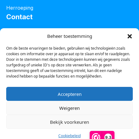
Herroeping
Contact
Oostelijke industrieweg 4C
Beheer toestemming
8801 JW Franeker
Om de beste ervaringen te bieden, gebruiken wij technologieën zoals
cookies om informatie over je apparaat op te slaan en/of te raadplegen.
Tel :
0850601800
Door in te stemmen met deze technologieën kunnen wij gegevens zoals
surfgedrag of unieke ID's op deze site verwerken. Als je geen
Whatsapp : 0623388306
toestemming geeft of uw toestemming intrekt, kan dit een nadelige
invloed hebben op bepaalde functies en mogelijkheden.
Email:
info@123steigerkopen.nl
Accepteren
KvK leeuwarden : 61835943
Weigeren
BTW nr : NL001450418B86
Bekijk voorkeuren
Cookiebeleid
9,3