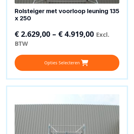
Rolsteiger met voorloop leuning 135
x 250
€
2.629,00
–
€
4.919,00
Excl.
BTW
Dit
Opties Selecteren
product
heeft
meerdere
variaties.
Deze
optie
kan
gekozen
worden
op
de