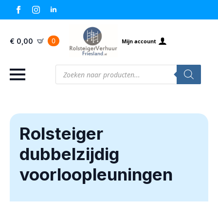
0
€
0,00
Mijn account
Producten
zoeken
Rolsteiger
dubbelzijdig
voorloopleuningen