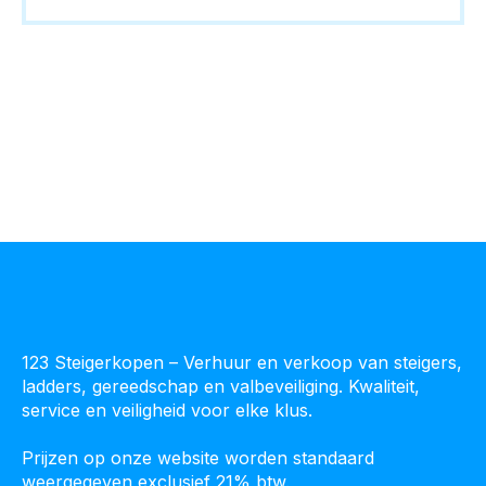
meerdere
variaties.
Deze
optie
kan
gekozen
worden
op
de
productpagina
123 Steigerkopen – Verhuur en verkoop van steigers,
ladders, gereedschap en valbeveiliging. Kwaliteit,
service en veiligheid voor elke klus.
Prijzen op onze website worden standaard
weergegeven exclusief 21% btw.