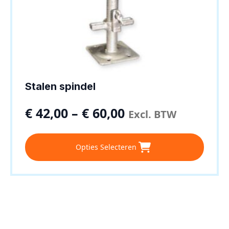
Stalen spindel
€
42,00
–
€
60,00
Excl. BTW
Dit
Opties Selecteren
product
heeft
meerdere
variaties.
Deze
optie
kan
gekozen