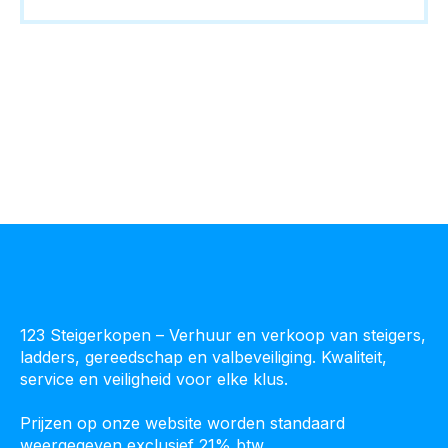
meerdere
variaties.
Deze
optie
kan
gekozen
worden
op
de
productpagina
123 Steigerkopen – Verhuur en verkoop van steigers,
ladders, gereedschap en valbeveiliging. Kwaliteit,
service en veiligheid voor elke klus.
Prijzen op onze website worden standaard
weergegeven exclusief 21% btw.