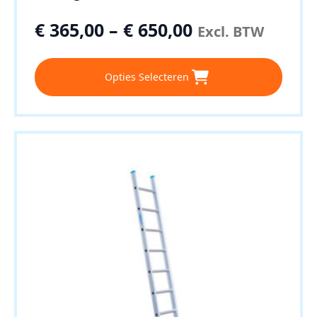
€
365,00
–
€
650,00
Excl. BTW
Dit
Opties Selecteren
product
heeft
meerdere
variaties.
Deze
optie
kan
gekozen
worden
op
de
productpagina