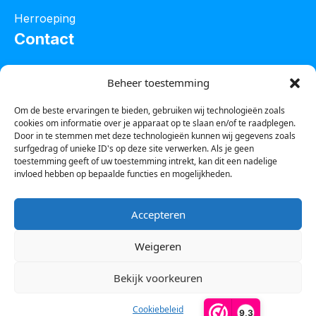
Herroeping
Contact
Oostelijke industrieweg 4C
Beheer toestemming
8801 JW Franeker
Om de beste ervaringen te bieden, gebruiken wij technologieën zoals
cookies om informatie over je apparaat op te slaan en/of te raadplegen.
Tel :
0850601800
Door in te stemmen met deze technologieën kunnen wij gegevens zoals
surfgedrag of unieke ID's op deze site verwerken. Als je geen
Whatsapp : 0623388306
toestemming geeft of uw toestemming intrekt, kan dit een nadelige
invloed hebben op bepaalde functies en mogelijkheden.
Email:
info@123steigerkopen.nl
Accepteren
KvK leeuwarden : 61835943
Weigeren
BTW nr : NL001450418B86
Bekijk voorkeuren
Cookiebeleid
9,3