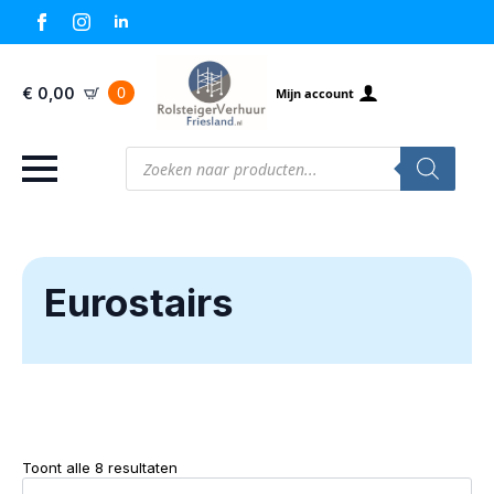
0
€
0,00
Mijn account
Producten
zoeken
Eurostairs
Toont alle 8 resultaten