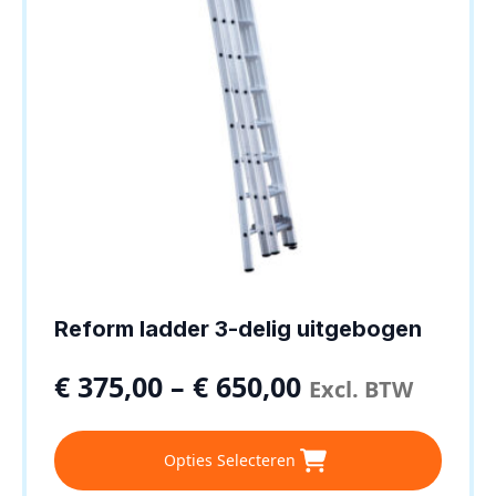
op
de
productpagina
Reform ladder 3-delig uitgebogen
€
375,00
–
€
650,00
Excl. BTW
Dit
Opties Selecteren
product
heeft