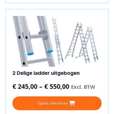
meerdere
variaties.
Deze
optie
kan
gekozen
worden
op
de
productpagina
2 Delige ladder uitgebogen
€
245,00
–
€
550,00
Excl. BTW
Dit
Opties Selecteren
product
heeft