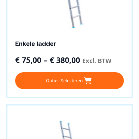
Enkele ladder
€
75,00
–
€
380,00
Excl. BTW
Dit
Opties Selecteren
product
heeft
meerdere
variaties.
Deze
optie
kan
gekozen
worden