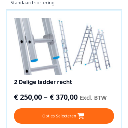
2 Delige ladder recht
€
250,00
–
€
370,00
Excl. BTW
Dit
Opties Selecteren
product
heeft