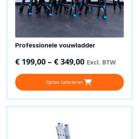
Professionele vouwladder
€
199,00
–
€
349,00
Excl. BTW
Dit
Opties Selecteren
product
heeft
meerdere
variaties.
Deze
optie
kan
gekozen
worden