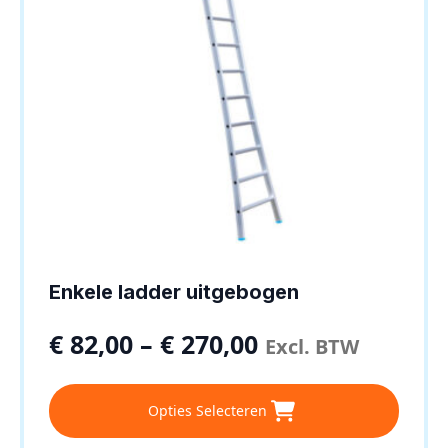
op
de
productpagina
Enkele ladder uitgebogen
€
82,00
–
€
270,00
Excl. BTW
Dit
Opties Selecteren
product
heeft