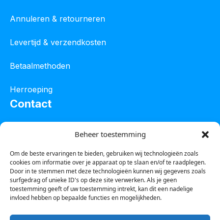
Annuleren & retourneren
Levertijd & verzendkosten
Betaalmethoden
Herroeping
Contact
Oostelijke industrieweg 4C
Beheer toestemming
8801 JW Franeker
Om de beste ervaringen te bieden, gebruiken wij technologieën zoals
cookies om informatie over je apparaat op te slaan en/of te raadplegen.
Tel :
0850601800
Door in te stemmen met deze technologieën kunnen wij gegevens zoals
surfgedrag of unieke ID's op deze site verwerken. Als je geen
Whatsapp : 0623388306
toestemming geeft of uw toestemming intrekt, kan dit een nadelige
invloed hebben op bepaalde functies en mogelijkheden.
Email:
info@123steigerkopen.nl