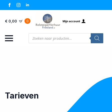
0
€
0,00
Mijn account
Producten
zoeken
Tarieven