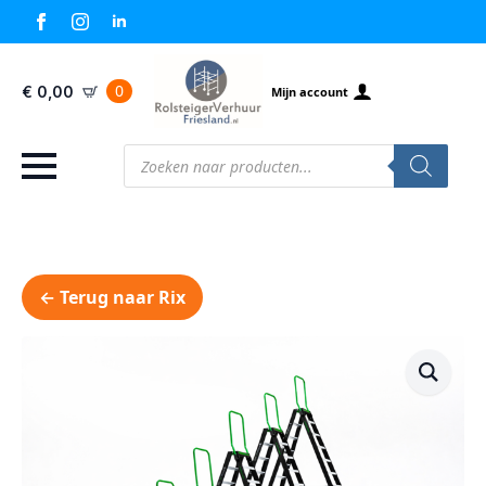
0
€
0,00
Mijn account
Producten
zoeken
← Terug naar Rix