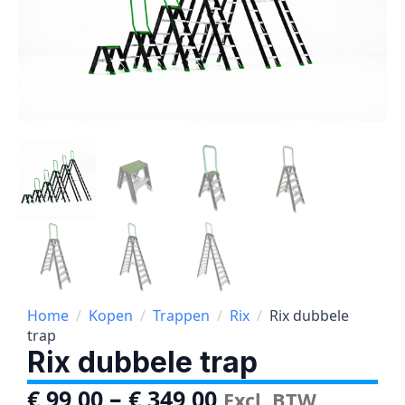
Home
Kopen
Trappen
Rix
Rix dubbele
trap
Rix dubbele trap
–
€
99,00
€
349,00
Excl. BTW