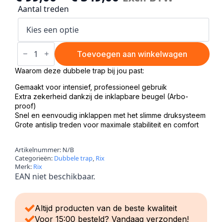
Aantal treden
Rix
dubbele
Toevoegen aan winkelwagen
trap
aantal
Waarom deze dubbele trap bij jou past:
Gemaakt voor intensief, professioneel gebruik
Extra zekerheid dankzij de inklapbare beugel (Arbo-
proof)
Snel en eenvoudig inklappen met het slimme druksysteem
Grote antislip treden voor maximale stabiliteit en comfort
Artikelnummer:
N/B
Categorieën:
Dubbele trap
,
Rix
Merk:
Rix
EAN niet beschikbaar.
Altijd producten van de beste kwaliteit
Voor 15:00 besteld? Vandaag verzonden!