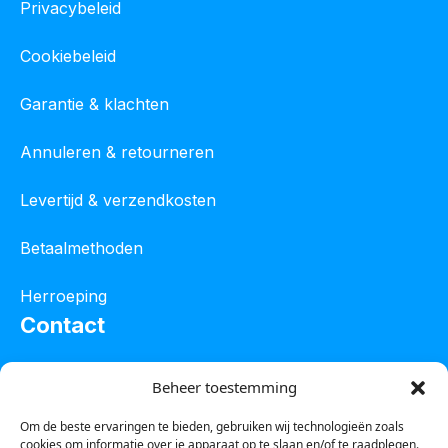
Privacybeleid
Cookiebeleid
Garantie & klachten
Annuleren & retourneren
Levertijd & verzendkosten
Betaalmethoden
Herroeping
Contact
Oostelijke industrieweg 4C
Beheer toestemming
8801 JW Franeker
Om de beste ervaringen te bieden, gebruiken wij technologieën zoals
cookies om informatie over je apparaat op te slaan en/of te raadplegen.