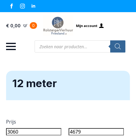
0
€
0,00
Mijn account
Producten
zoeken
12 meter
Prijs