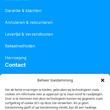
Garantie & klachten
Annuleren & retourneren
Levertijd & verzendkosten
Betaalmethoden
Herroeping
Contact
Oostelijke industrieweg 4C
Beheer toestemming
8801 JW Franeker
Om de beste ervaringen te bieden, gebruiken wij technologieën zoals
cookies om informatie over je apparaat op te slaan en/of te raadplegen.
Tel :
0850601800
Door in te stemmen met deze technologieën kunnen wij gegevens zoals
surfgedrag of unieke ID's op deze site verwerken. Als je geen
Whatsapp : 0623388306
toestemming geeft of uw toestemming intrekt, kan dit een nadelige