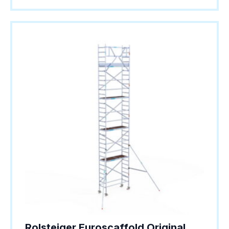
Rolsteiger Euroscaffold Original