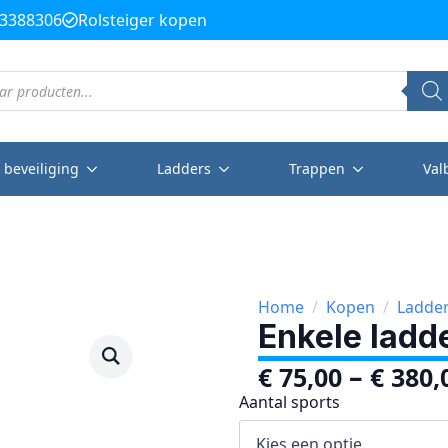
3388306
Rolsteiger kopen
 beveiliging
Ladders
Trappen
Val
Home
Kopen
Ladde
Enkele ladd
–
€
75,00
€
380,
Aantal sports