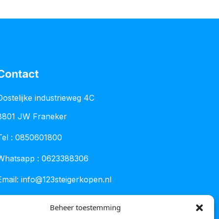
Contact
Oostelijke industrieweg 4C
8801 JW Franeker
Tel :
0850601800
Whatsapp : 0623388306
Email:
info@123steigerkopen.nl
KvK leeuwarden : 61835943
Beheer toestemming