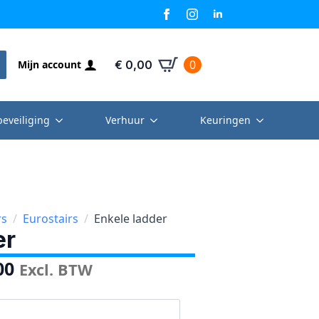
0
Mijn account
€
0,00
beveiliging
Verhuur
Keuringen
rs
Eurostairs
Enkele ladder
er
00
Excl. BTW