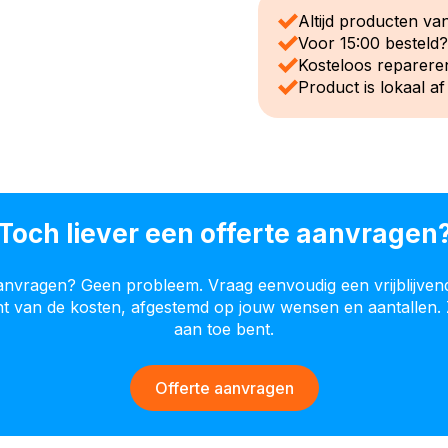
Altijd producten van
Voor 15:00 besteld
Kosteloos reparere
Product is lokaal af
Toch liever een offerte aanvragen
aanvragen? Geen probleem. Vraag eenvoudig een vrijblijven
cht van de kosten, afgestemd op jouw wensen en aantallen. 
aan toe bent.
Offerte aanvragen