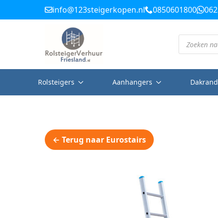
info@123steigerkopen.nl
0850601800
062
Producten
zoeken
Rolsteigers
Aanhangers
Dakrand
← Terug naar Eurostairs