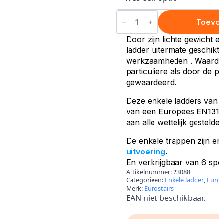
Enkele
ladder
Toevo
aantal
Door zijn lichte gewicht
ladder uitermate geschi
werkzaamheden . Waardo
particuliere als door de
gewaardeerd.
Deze enkele ladders va
van een Europees EN131-c
aan alle wettelijk gestel
De enkele trappen zijn e
uitvoering
.
En verkrijgbaar van 6 spo
Artikelnummer:
23088
Categorieën:
Enkele ladder
,
Euro
Merk:
Eurostairs
EAN niet beschikbaar.