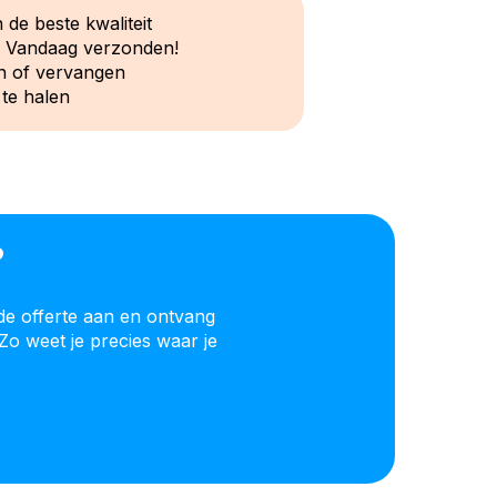
 de beste kwaliteit
? Vandaag verzonden!
n of vervangen
 te halen
?
de offerte aan en ontvang
Zo weet je precies waar je