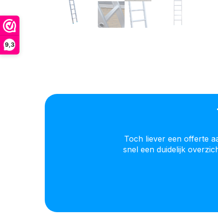
9,3
Toch liever een offerte 
snel een duidelijk overzi