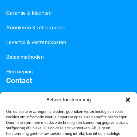
Garantie & klachten
Annuleren & retourneren
Levertijd & verzendkosten
Betaalmethoden
Herroeping
Contact
Oostelijke industrieweg 4C
Beheer toestemming
8801 JW Franeker
Om de beste ervaringen te bieden, gebruiken wij technologieën zoals
cookies om informatie over je apparaat op te slaan en/of te raadplegen.
Tel :
0850601800
Door in te stemmen met deze technologieën kunnen wij gegevens zoals
surfgedrag of unieke ID's op deze site verwerken. Als je geen
Whatsapp : 0623388306
toestemming geeft of uw toestemming intrekt, kan dit een nadelige