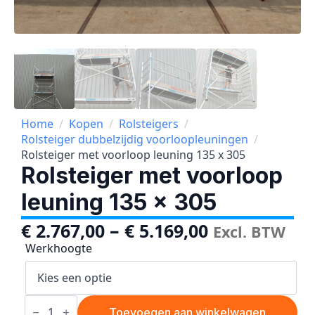
Home
Kopen
Rolsteigers
Rolsteiger dubbelzijdig voorloopleuningen
Rolsteiger met voorloop leuning 135 x 305
Rolsteiger met voorloop
leuning 135 x 305
–
€
2.767,00
€
5.169,00
Excl. BTW
Werkhoogte
Rolsteiger
met
Toevoegen aan winkelwagen