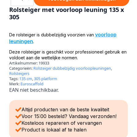
voorloop
leuning
Rolsteiger met voorloop leuning 135 x
135
305
x
305
aantal
voorloop
De rolsteiger is dubbelzijdig voorzien van
leuningen
.
Deze rolsteiger is geschikt voor professioneel gebruik en
voldoet aan de wettelijke normen.
Artikelnummer:
19933
Categorieën:
Rolsteiger dubbelzijdig voorloopleuningen
,
Rolsteigers
Tags:
135 cm
,
305 platform
Merk:
Euroscaffold
EAN niet beschikbaar.
Altijd producten van de beste kwaliteit
Voor 15:00 besteld? Vandaag verzonden!
Kosteloos repareren of vervangen
Product is lokaal af te halen