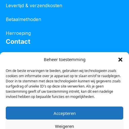
Levertijd & verzendkosten
Betaalmethoden
Herroeping
Contact
Oostelijke industrieweg 4C
Beheer toestemming
8801 JW Franeker
Om de beste ervaringen te bieden, gebruiken wij technologieën zoals
cookies om informatie over je apparaat op te slaan en/of te raadplegen.
Tel :
0850601800
Door in te stemmen met deze technologieën kunnen wij gegevens zoals
surfgedrag of unieke ID's op deze site verwerken. Als je geen
Whatsapp : 0623388306
toestemming geeft of uw toestemming intrekt, kan dit een nadelige
invloed hebben op bepaalde functies en mogelijkheden.
Email:
info@123steigerkopen.nl
Accepteren
KvK leeuwarden : 61835943
Weigeren
BTW nr : NL001450418B86