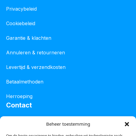
Privacybeleid
Cookiebeleid
Garantie & klachten
Annuleren & retourneren
Levertijd & verzendkosten
Betaalmethoden
Herroeping
Contact
Oostelijke industrieweg 4C
Beheer toestemming
8801 JW Franeker
Om de beste ervaringen te bieden, gebruiken wij technologieën zoals