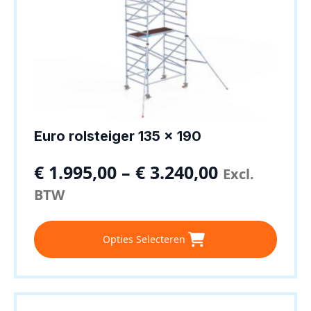
Euro rolsteiger 135 x 190
€
1.995,00
–
€
3.240,00
Excl.
BTW
Dit
Opties Selecteren
product
heeft
meerdere
variaties.
Deze