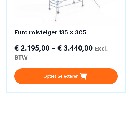
Euro rolsteiger 135 x 305
€
2.195,00
–
€
3.440,00
Excl.
BTW
Dit
Opties Selecteren
product
heeft
meerdere
variaties.
Deze
optie
kan
gekozen
worden