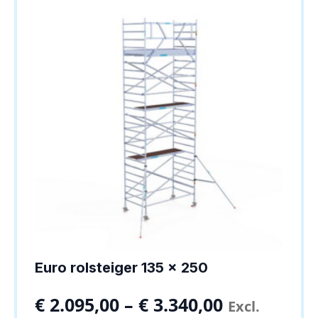
optie
kan
gekozen
worden
op
de
productpagina
Euro rolsteiger 135 x 250
€
2.095,00
–
€
3.340,00
Excl.