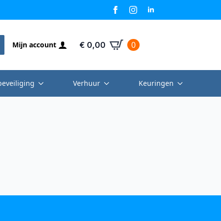
0
Mijn account
€
0,00
beveiliging
Verhuur
Keuringen