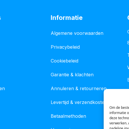
s
Informatie
Algemene voorwaarden
Privacybeleid
Cookiebeleid
Garantie & klachten
gen
Annuleren & retourneren
Levertijd & verzendkosten
Om de beste
informatie 
Betaalmethoden
deze techno
verwerken. 
nadelige in