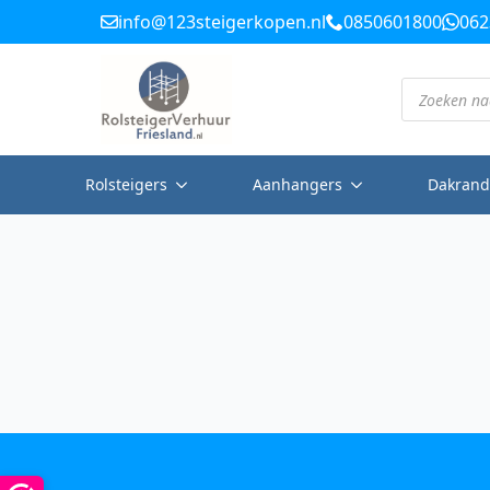
info@123steigerkopen.nl
0850601800
062
Producten
zoeken
Rolsteigers
Aanhangers
Dakrand