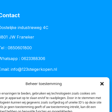
Contact
Oostelijke industrieweg 4C
8801 JW Franeker
Tel :
0850601800
Whatsapp : 0623388306
Email:
info@123steigerkopen.nl
KvK leeuwarden : 61835943
Beheer toestemming
BTW nr : NL001450418B86
 ervaringen te bieden, gebruiken wij technologieën zoals cookies om
over je apparaat op te slaan en/of te raadplegen. Door in te stemmen met
logieën kunnen wij gegevens zoals surfgedrag of unieke ID's op deze site
Als je geen toestemming geeft of uw toestemming intrekt, kan dit een
vloed hebben op bepaalde functies en mogelijkheden.