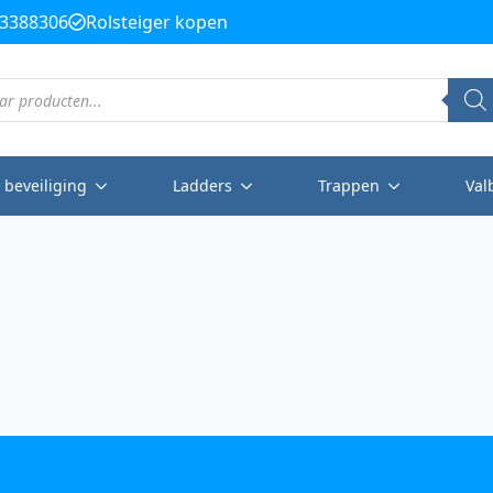
3388306
Rolsteiger kopen
 beveiliging
Ladders
Trappen
Val