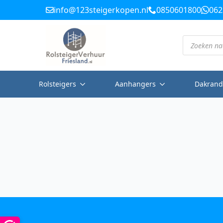
info@123steigerkopen.nl
0850601800
062
Producten
zoeken
Rolsteigers
Aanhangers
Dakrand