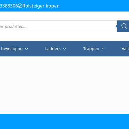
3388306
Rolsteiger kopen
 beveiliging
Ladders
Trappen
Val