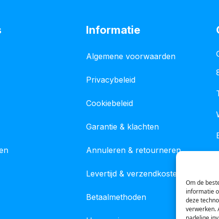
s
Informatie
Algemene voorwaarden
Privacybeleid
Cookiebeleid
Garantie & klachten
gen
Annuleren & retourneren
Levertijd & verzendkosten
Om de beste
informatie 
Betaalmethoden
deze techno
verwerken. 
nadelige in