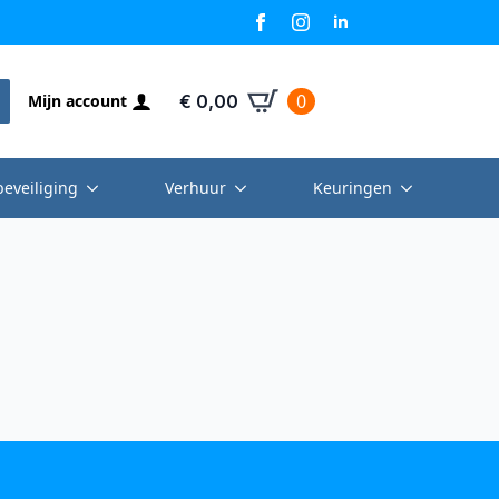
0
Mijn account
€
0,00
beveiliging
Verhuur
Keuringen