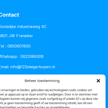
Contact
Oostelijke industrieweg 4C
8801 JW Franeker
Tel :
0850601800
Whatsapp : 0623388306
Email:
info@123steigerkopen.nl
KvK leeuwarden : 61835943
Beheer toestemming
BTW nr : NL001450418B86
 ervaringen te bieden, gebruiken wij technologieën zoals cookies om
over je apparaat op te slaan en/of te raadplegen. Door in te stemmen met
logieën kunnen wij gegevens zoals surfgedrag of unieke ID's op deze site
Als je geen toestemming geeft of uw toestemming intrekt, kan dit een
vloed hebben op bepaalde functies en mogelijkheden.