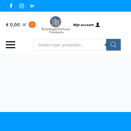
0
€
0,00
Mijn account
Producten
zoeken