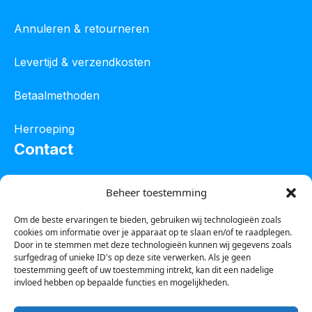
Annuleren & retourneren
Levertijd & verzendkosten
Betaalmethoden
Herroeping
Contact
Oostelijke industrieweg 4C
Beheer toestemming
8801 JW Franeker
Om de beste ervaringen te bieden, gebruiken wij technologieën zoals
cookies om informatie over je apparaat op te slaan en/of te raadplegen.
Tel :
0850601800
Door in te stemmen met deze technologieën kunnen wij gegevens zoals
surfgedrag of unieke ID's op deze site verwerken. Als je geen
Whatsapp : 0623388306
toestemming geeft of uw toestemming intrekt, kan dit een nadelige
invloed hebben op bepaalde functies en mogelijkheden.
Email:
info@123steigerkopen.nl