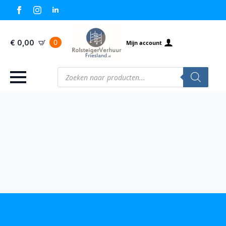
0
€
0,00
Mijn account
Producten
zoeken