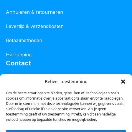
Annuleren & retourneren
Levertijd & verzendkosten
Betaalmethoden
Herroeping
Contact
Oostelijke industrieweg 4C
Beheer toestemming
8801 JW Franeker
Om de beste ervaringen te bieden, gebruiken wij technologieën zoals
cookies om informatie over je apparaat op te slaan en/of te raadplegen.
Tel :
0850601800
Door in te stemmen met deze technologieën kunnen wij gegevens zoals
surfgedrag of unieke ID's op deze site verwerken. Als je geen
Whatsapp : 0623388306
toestemming geeft of uw toestemming intrekt, kan dit een nadelige
invloed hebben op bepaalde functies en mogelijkheden.
Email:
info@123steigerkopen.nl