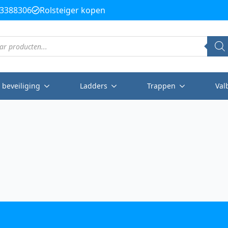
3388306
Rolsteiger kopen
 beveiliging
Ladders
Trappen
Val