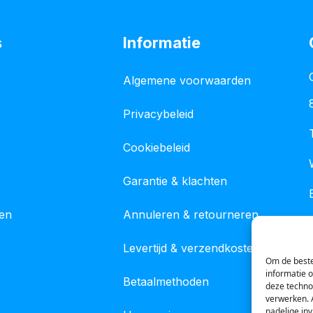
s
Informatie
Algemene voorwaarden
Privacybeleid
Cookiebeleid
Garantie & klachten
gen
Annuleren & retourneren
Levertijd & verzendkosten
Om de beste
informatie 
Betaalmethoden
deze techno
verwerken. 
nadelige in