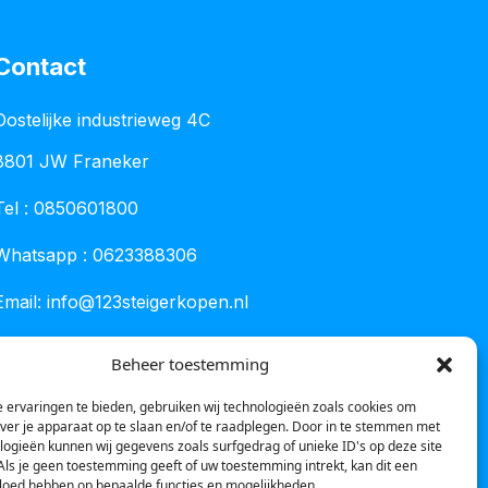
Contact
Oostelijke industrieweg 4C
8801 JW Franeker
Tel :
0850601800
Whatsapp : 0623388306
Email:
info@123steigerkopen.nl
KvK leeuwarden : 61835943
Beheer toestemming
BTW nr : NL001450418B86
 ervaringen te bieden, gebruiken wij technologieën zoals cookies om
over je apparaat op te slaan en/of te raadplegen. Door in te stemmen met
logieën kunnen wij gegevens zoals surfgedrag of unieke ID's op deze site
Als je geen toestemming geeft of uw toestemming intrekt, kan dit een
vloed hebben op bepaalde functies en mogelijkheden.