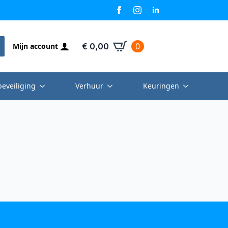
0
Mijn account
€
0,00
beveiliging
Verhuur
Keuringen