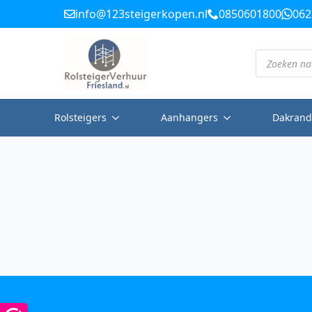
info@123steigerkopen.nl
0850601800
062
Producten
zoeken
Rolsteigers
Aanhangers
Dakrand