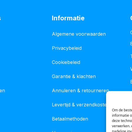
s
Informatie
Algemene voorwaarden
Privacybeleid
Cookiebeleid
Garantie & klachten
gen
Annuleren & retourneren
Levertijd & verzendkosten
Om de beste
informatie 
Betaalmethoden
deze techno
verwerken. 
nadelige in