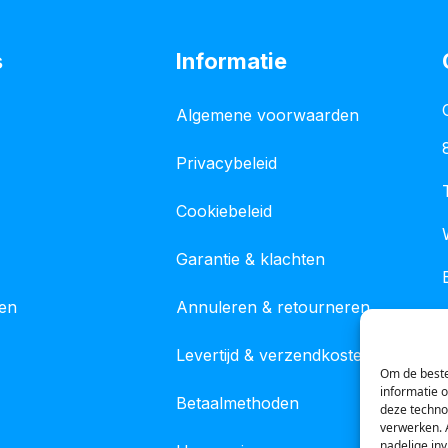
s
Informatie
Algemene voorwaarden
Privacybeleid
Cookiebeleid
Garantie & klachten
gen
Annuleren & retourneren
Levertijd & verzendkosten
Om de beste
informatie 
Betaalmethoden
deze techno
verwerken. 
nadelige in