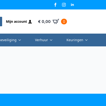
0
Mijn account
€
0,00
beveiliging
Verhuur
Keuringen