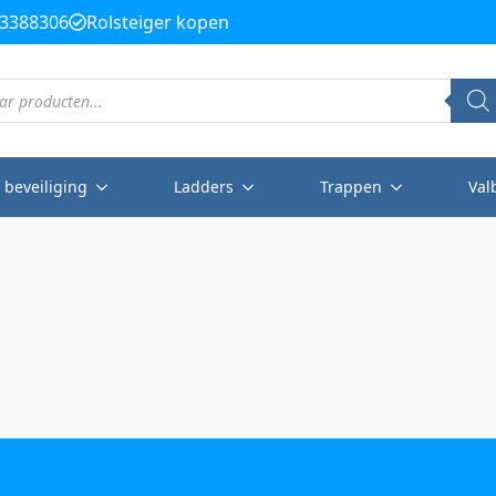
3388306
Rolsteiger kopen
 beveiliging
Ladders
Trappen
Val