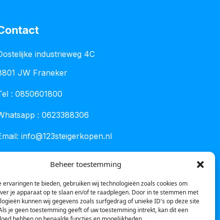
Contact
Oostelijke industrieweg 4C
8801 JW Franeker
Tel :
0850601800
Whatsapp : 0623388306
Email:
info@123steigerkopen.nl
KvK leeuwarden : 61835943
Beheer toestemming
BTW nr : NL001450418B86
 ervaringen te bieden, gebruiken wij technologieën zoals cookies om
over je apparaat op te slaan en/of te raadplegen. Door in te stemmen met
logieën kunnen wij gegevens zoals surfgedrag of unieke ID's op deze site
Als je geen toestemming geeft of uw toestemming intrekt, kan dit een
vloed hebben op bepaalde functies en mogelijkheden.