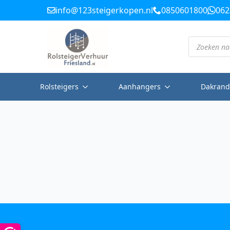
info@123steigerkopen.nl
0850601800
062
Producten
zoeken
Rolsteigers
Aanhangers
Dakrand