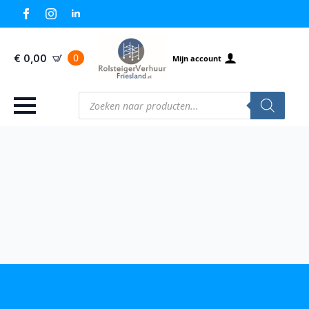
0
€
0,00
Mijn account
Producten
zoeken