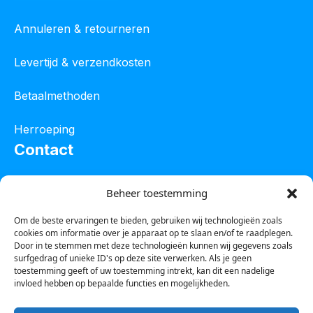
Annuleren & retourneren
Levertijd & verzendkosten
Betaalmethoden
Herroeping
Contact
Oostelijke industrieweg 4C
Beheer toestemming
8801 JW Franeker
Om de beste ervaringen te bieden, gebruiken wij technologieën zoals
cookies om informatie over je apparaat op te slaan en/of te raadplegen.
Tel :
0850601800
Door in te stemmen met deze technologieën kunnen wij gegevens zoals
surfgedrag of unieke ID's op deze site verwerken. Als je geen
Whatsapp : 0623388306
toestemming geeft of uw toestemming intrekt, kan dit een nadelige
invloed hebben op bepaalde functies en mogelijkheden.
Email:
info@123steigerkopen.nl