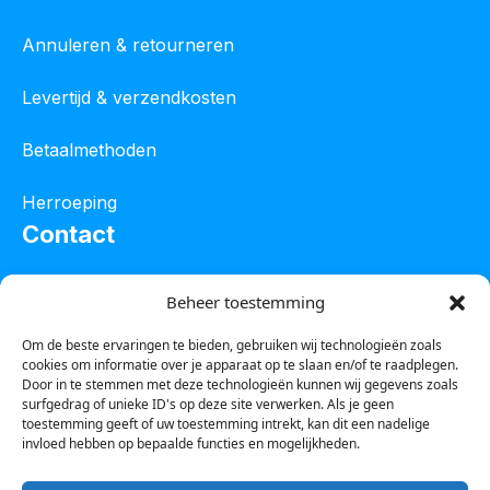
Annuleren & retourneren
Levertijd & verzendkosten
Betaalmethoden
Herroeping
Contact
Oostelijke industrieweg 4C
Beheer toestemming
8801 JW Franeker
Om de beste ervaringen te bieden, gebruiken wij technologieën zoals
cookies om informatie over je apparaat op te slaan en/of te raadplegen.
Tel :
0850601800
Door in te stemmen met deze technologieën kunnen wij gegevens zoals
surfgedrag of unieke ID's op deze site verwerken. Als je geen
Whatsapp : 0623388306
toestemming geeft of uw toestemming intrekt, kan dit een nadelige
invloed hebben op bepaalde functies en mogelijkheden.
Email:
info@123steigerkopen.nl