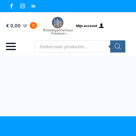
0
€
0,00
Mijn account
Producten
zoeken