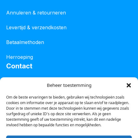
Annuleren & retourneren
Levertijd & verzendkosten
Betaalmethoden
Herroeping
Contact
Oostelijke industrieweg 4C
Beheer toestemming
8801 JW Franeker
Om de beste ervaringen te bieden, gebruiken wij technologieën zoals
cookies om informatie over je apparaat op te slaan en/of te raadplegen.
Tel :
0850601800
Door in te stemmen met deze technologieën kunnen wij gegevens zoals
surfgedrag of unieke ID's op deze site verwerken. Als je geen
Whatsapp : 0623388306
toestemming geeft of uw toestemming intrekt, kan dit een nadelige
invloed hebben op bepaalde functies en mogelijkheden.
Email:
info@123steigerkopen.nl