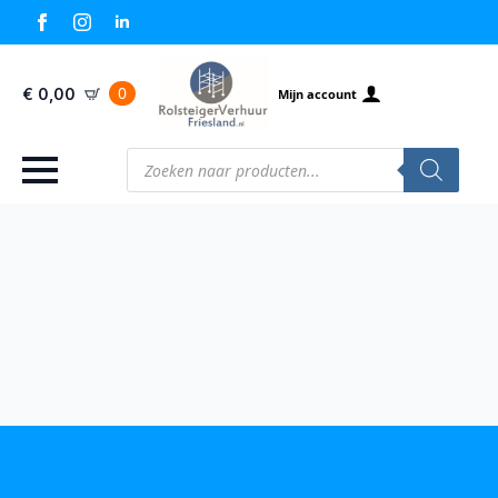
0
€
0,00
Mijn account
Producten
zoeken