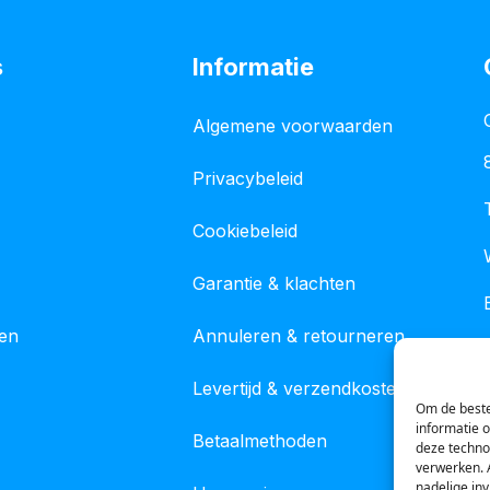
s
Informatie
Algemene voorwaarden
Privacybeleid
Cookiebeleid
Garantie & klachten
gen
Annuleren & retourneren
Levertijd & verzendkosten
Om de beste
informatie 
Betaalmethoden
deze techno
verwerken. 
nadelige in