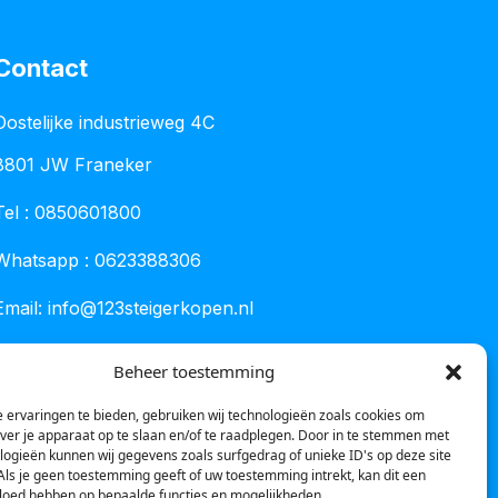
Contact
Oostelijke industrieweg 4C
8801 JW Franeker
Tel :
0850601800
Whatsapp : 0623388306
Email:
info@123steigerkopen.nl
KvK leeuwarden : 61835943
Beheer toestemming
BTW nr : NL001450418B86
 ervaringen te bieden, gebruiken wij technologieën zoals cookies om
over je apparaat op te slaan en/of te raadplegen. Door in te stemmen met
logieën kunnen wij gegevens zoals surfgedrag of unieke ID's op deze site
Als je geen toestemming geeft of uw toestemming intrekt, kan dit een
vloed hebben op bepaalde functies en mogelijkheden.