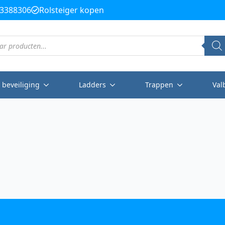
3388306
Rolsteiger kopen
 beveiliging
Ladders
Trappen
Val