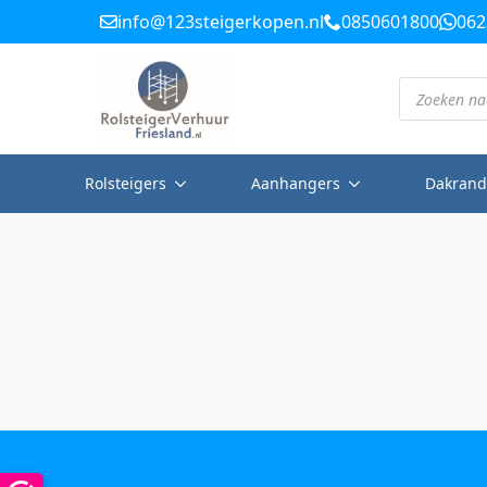
info@123steigerkopen.nl
0850601800
062
Producten
zoeken
Rolsteigers
Aanhangers
Dakrand