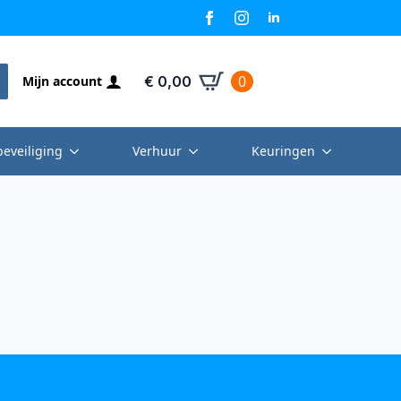
0
Mijn account
€
0,00
beveiliging
Verhuur
Keuringen