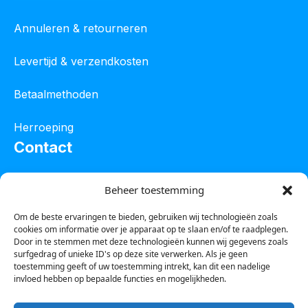
Annuleren & retourneren
Levertijd & verzendkosten
Betaalmethoden
Herroeping
Contact
Oostelijke industrieweg 4C
Beheer toestemming
8801 JW Franeker
Om de beste ervaringen te bieden, gebruiken wij technologieën zoals
cookies om informatie over je apparaat op te slaan en/of te raadplegen.
Tel :
0850601800
Door in te stemmen met deze technologieën kunnen wij gegevens zoals
surfgedrag of unieke ID's op deze site verwerken. Als je geen
Whatsapp : 0623388306
toestemming geeft of uw toestemming intrekt, kan dit een nadelige
invloed hebben op bepaalde functies en mogelijkheden.
Email:
info@123steigerkopen.nl