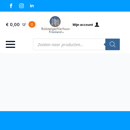
0
€
0,00
Mijn account
Producten
zoeken