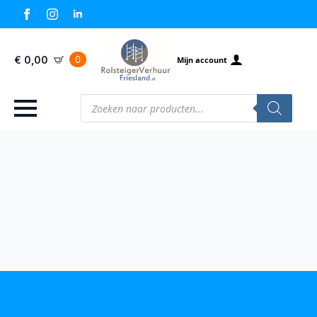
0
€
0,00
Mijn account
Producten
zoeken