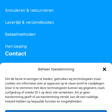
Annuleren & retourneren
Levertijd & verzendkosten
Betaalmethoden
Herroeping
Contact
Oostelijke industrieweg 4C
Beheer toestemming
8801 JW Franeker
Om de beste ervaringen te bieden, gebruiken wij technologieën zoals
cookies om informatie over je apparaat op te slaan en/of te raadplegen.
Tel :
0850601800
Door in te stemmen met deze technologieën kunnen wij gegevens zoals
surfgedrag of unieke ID's op deze site verwerken. Als je geen
Whatsapp : 0623388306
toestemming geeft of uw toestemming intrekt, kan dit een nadelige
invloed hebben op bepaalde functies en mogelijkheden.
Email:
info@123steigerkopen.nl