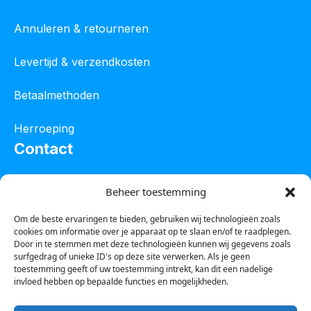
Annuleren & retourneren
Levertijd & verzendkosten
Betaalmethoden
Herroeping
Contact
Oostelijke industrieweg 4C
Beheer toestemming
8801 JW Franeker
Om de beste ervaringen te bieden, gebruiken wij technologieën zoals
cookies om informatie over je apparaat op te slaan en/of te raadplegen.
Tel :
0850601800
Door in te stemmen met deze technologieën kunnen wij gegevens zoals
surfgedrag of unieke ID's op deze site verwerken. Als je geen
Whatsapp : 0623388306
toestemming geeft of uw toestemming intrekt, kan dit een nadelige
invloed hebben op bepaalde functies en mogelijkheden.
Email:
info@123steigerkopen.nl