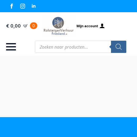
0
€
0,00
Mijn account
Producten
zoeken