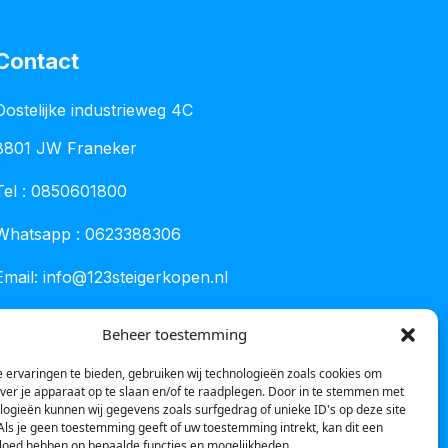
Contact
Oostelijke industrieweg 4C
8801 JW Franeker
Tel :
0850601800
Whatsapp : 0623388306
Email:
info@123steigerkopen.nl
KvK leeuwarden : 61835943
Beheer toestemming
BTW nr : NL001450418B86
 ervaringen te bieden, gebruiken wij technologieën zoals cookies om
over je apparaat op te slaan en/of te raadplegen. Door in te stemmen met
logieën kunnen wij gegevens zoals surfgedrag of unieke ID's op deze site
Als je geen toestemming geeft of uw toestemming intrekt, kan dit een
vloed hebben op bepaalde functies en mogelijkheden.