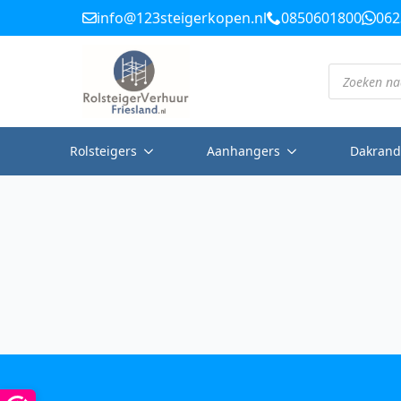
info@123steigerkopen.nl
0850601800
062
Producten
zoeken
Rolsteigers
Aanhangers
Dakrand