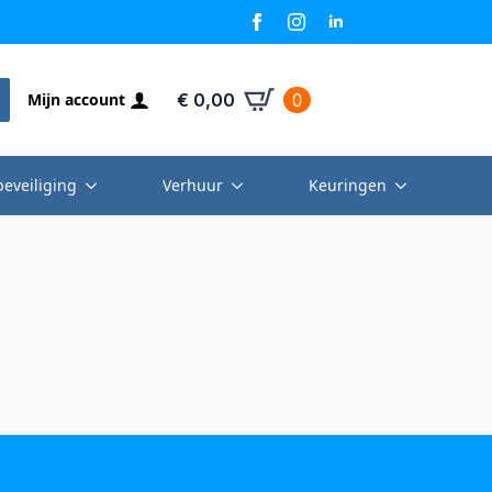
0
Mijn account
€
0,00
beveiliging
Verhuur
Keuringen