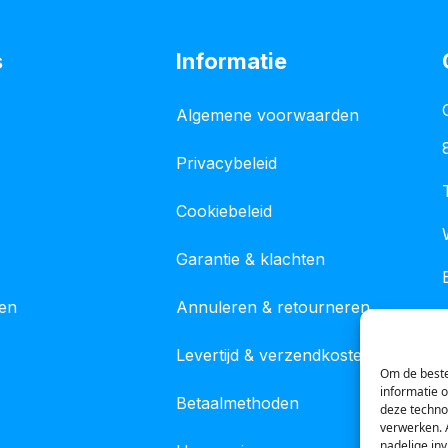
s
Informatie
Algemene voorwaarden
Privacybeleid
Cookiebeleid
Garantie & klachten
gen
Annuleren & retourneren
Levertijd & verzendkosten
Om de beste
informatie 
Betaalmethoden
deze techno
verwerken. 
nadelige in