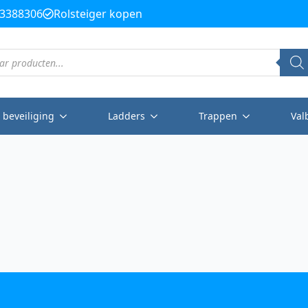
3388306
Rolsteiger kopen
 beveiliging
Ladders
Trappen
Val