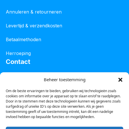
Annuleren & retourneren
Levertijd & verzendkosten
Betaalmethoden
Herroeping
Contact
Oostelijke industrieweg 4C
Beheer toestemming
8801 JW Franeker
Om de beste ervaringen te bieden, gebruiken wij technologieën zoals
cookies om informatie over je apparaat op te slaan en/of te raadplegen.
Tel :
0850601800
Door in te stemmen met deze technologieën kunnen wij gegevens zoals
surfgedrag of unieke ID's op deze site verwerken. Als je geen
Whatsapp : 0623388306
toestemming geeft of uw toestemming intrekt, kan dit een nadelige
invloed hebben op bepaalde functies en mogelijkheden.
Email:
info@123steigerkopen.nl