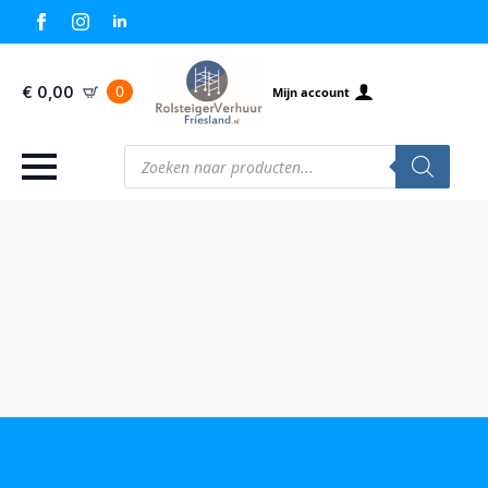
0
€
0,00
Mijn account
Producten
zoeken