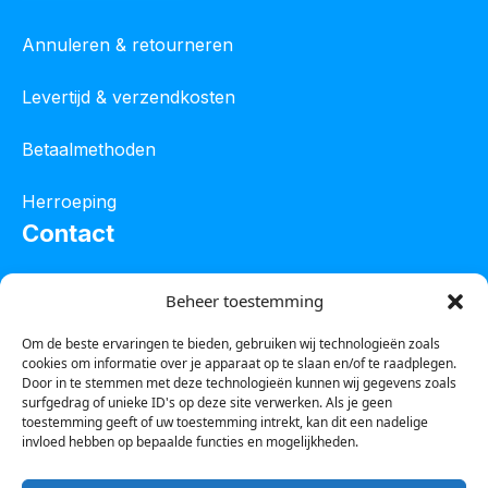
Annuleren & retourneren
Levertijd & verzendkosten
Betaalmethoden
Herroeping
Contact
Oostelijke industrieweg 4C
Beheer toestemming
8801 JW Franeker
Om de beste ervaringen te bieden, gebruiken wij technologieën zoals
cookies om informatie over je apparaat op te slaan en/of te raadplegen.
Tel :
0850601800
Door in te stemmen met deze technologieën kunnen wij gegevens zoals
surfgedrag of unieke ID's op deze site verwerken. Als je geen
Whatsapp : 0623388306
toestemming geeft of uw toestemming intrekt, kan dit een nadelige
invloed hebben op bepaalde functies en mogelijkheden.
Email:
info@123steigerkopen.nl