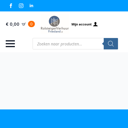
0
€
0,00
Mijn account
Producten
zoeken