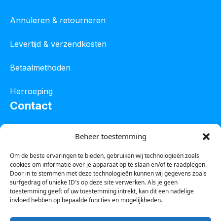
Annuleren & retourneren
Levertijd & verzendkosten
Betaalmethoden
Herroeping
Contact
Oostelijke industrieweg 4C
Beheer toestemming
8801 JW Franeker
Om de beste ervaringen te bieden, gebruiken wij technologieën zoals
cookies om informatie over je apparaat op te slaan en/of te raadplegen.
Tel :
0850601800
Door in te stemmen met deze technologieën kunnen wij gegevens zoals
surfgedrag of unieke ID's op deze site verwerken. Als je geen
Whatsapp : 0623388306
toestemming geeft of uw toestemming intrekt, kan dit een nadelige
invloed hebben op bepaalde functies en mogelijkheden.
Email:
info@123steigerkopen.nl