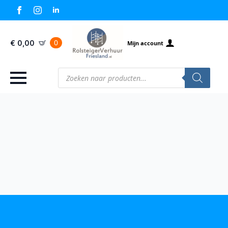
0
€
0,00
Mijn account
Producten
zoeken