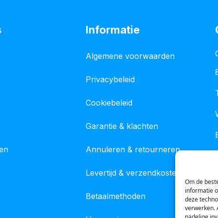
s
Informatie
Algemene voorwaarden
Privacybeleid
Cookiebeleid
Garantie & klachten
gen
Annuleren & retourneren
Levertijd & verzendkosten
Om de beste
informatie 
Betaalmethoden
deze techno
verwerken. 
nadelige in