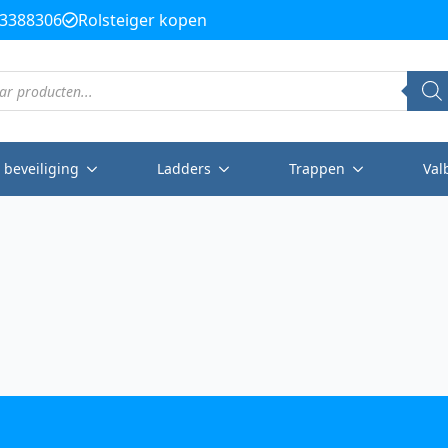
3388306
Rolsteiger kopen
 beveiliging
Ladders
Trappen
Val