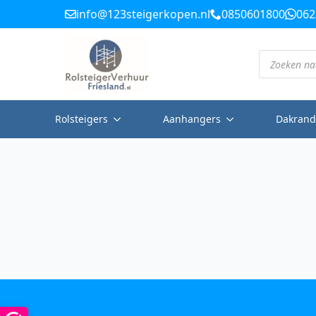
info@123steigerkopen.nl
0850601800
062
Producten
zoeken
Rolsteigers
Aanhangers
Dakrand