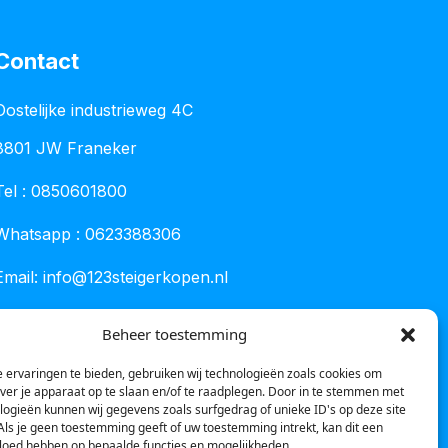
Contact
Oostelijke industrieweg 4C
8801 JW Franeker
Tel :
0850601800
Whatsapp : 0623388306
Email:
info@123steigerkopen.nl
KvK leeuwarden : 61835943
Beheer toestemming
BTW nr : NL001450418B86
 ervaringen te bieden, gebruiken wij technologieën zoals cookies om
over je apparaat op te slaan en/of te raadplegen. Door in te stemmen met
logieën kunnen wij gegevens zoals surfgedrag of unieke ID's op deze site
Als je geen toestemming geeft of uw toestemming intrekt, kan dit een
vloed hebben op bepaalde functies en mogelijkheden.