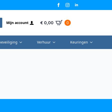
0
Mijn account
€
0,00
beveiliging
Verhuur
Keuringen