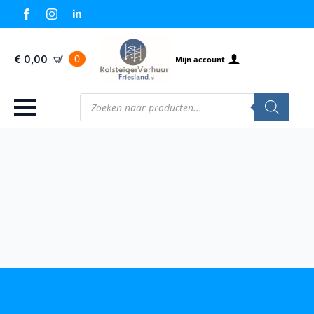
0
€
0,00
Mijn account
Producten
zoeken