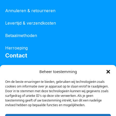
Annuleren & retourneren
Levertijd & verzendkosten
Betaalmethoden
Herroeping
Contact
Oostelijke industrieweg 4C
Beheer toestemming
8801 JW Franeker
Om de beste ervaringen te bieden, gebruiken wij technologieën zoals
cookies om informatie over je apparaat op te slaan en/of te raadplegen.
Tel :
0850601800
Door in te stemmen met deze technologieën kunnen wij gegevens zoals
surfgedrag of unieke ID's op deze site verwerken. Als je geen
Whatsapp : 0623388306
toestemming geeft of uw toestemming intrekt, kan dit een nadelige
invloed hebben op bepaalde functies en mogelijkheden.
Email:
info@123steigerkopen.nl