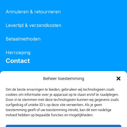
Annuleren & retourneren
Levertijd & verzendkosten
Betaalmethoden
Herroeping
Contact
Oostelijke industrieweg 4C
Beheer toestemming
8801 JW Franeker
Om de beste ervaringen te bieden, gebruiken wij technologieën zoals
cookies om informatie over je apparaat op te slaan en/of te raadplegen.
Tel :
0850601800
Door in te stemmen met deze technologieën kunnen wij gegevens zoals
surfgedrag of unieke ID's op deze site verwerken. Als je geen
Whatsapp : 0623388306
toestemming geeft of uw toestemming intrekt, kan dit een nadelige
invloed hebben op bepaalde functies en mogelijkheden.
Email:
info@123steigerkopen.nl