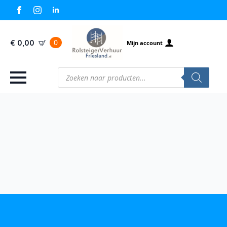
0
€
0,00
Mijn account
Producten
zoeken