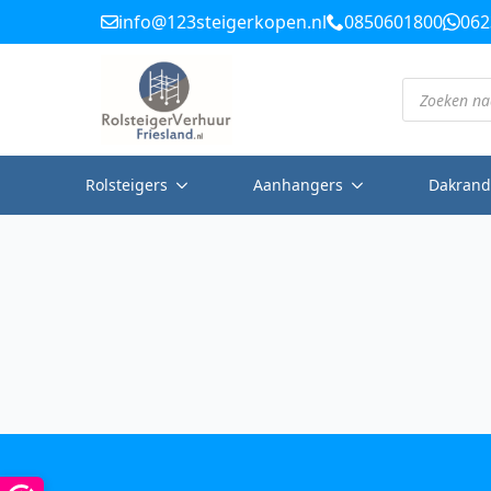
info@123steigerkopen.nl
0850601800
062
Producten
zoeken
Rolsteigers
Aanhangers
Dakrand