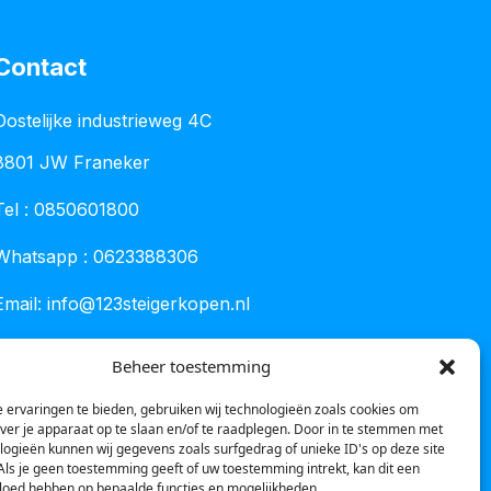
Contact
Oostelijke industrieweg 4C
8801 JW Franeker
Tel :
0850601800
Whatsapp : 0623388306
Email:
info@123steigerkopen.nl
KvK leeuwarden : 61835943
Beheer toestemming
BTW nr : NL001450418B86
 ervaringen te bieden, gebruiken wij technologieën zoals cookies om
over je apparaat op te slaan en/of te raadplegen. Door in te stemmen met
logieën kunnen wij gegevens zoals surfgedrag of unieke ID's op deze site
Als je geen toestemming geeft of uw toestemming intrekt, kan dit een
vloed hebben op bepaalde functies en mogelijkheden.