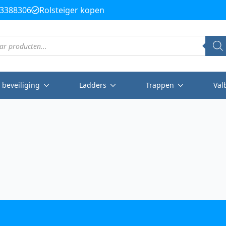
3388306
Rolsteiger kopen
 beveiliging
Ladders
Trappen
Val