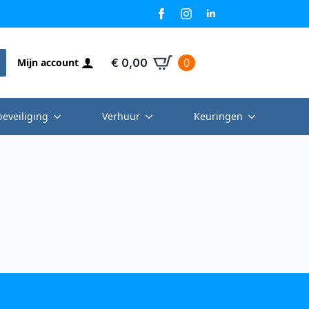
0
Mijn account
€
0,00
beveiliging
Verhuur
Keuringen