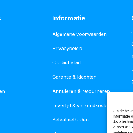
s
Informatie
Algemene voorwaarden
Privacybeleid
Cookiebeleid
Garantie & klachten
gen
Annuleren & retourneren
Levertijd & verzendkosten
Om de beste
informatie 
Betaalmethoden
deze techno
verwerken. 
nadelige in