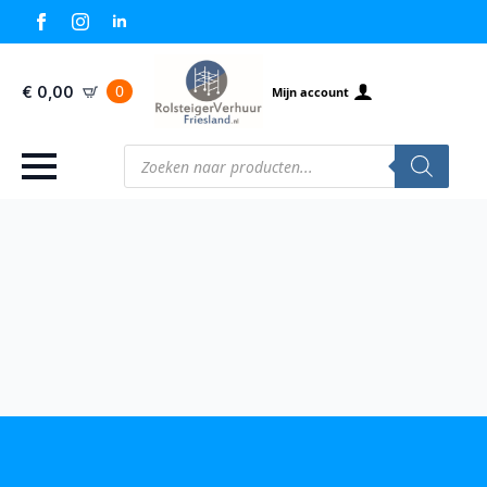
0
€
0,00
Mijn account
Producten
zoeken