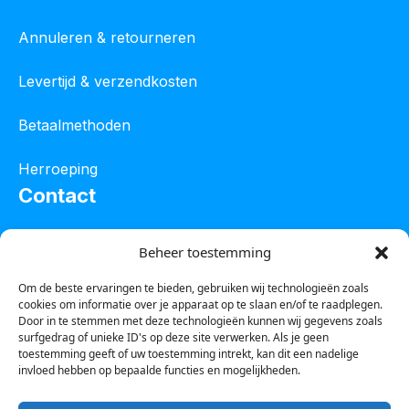
Annuleren & retourneren
Levertijd & verzendkosten
Betaalmethoden
Herroeping
Contact
Oostelijke industrieweg 4C
Beheer toestemming
8801 JW Franeker
Om de beste ervaringen te bieden, gebruiken wij technologieën zoals
cookies om informatie over je apparaat op te slaan en/of te raadplegen.
Tel :
0850601800
Door in te stemmen met deze technologieën kunnen wij gegevens zoals
surfgedrag of unieke ID's op deze site verwerken. Als je geen
Whatsapp : 0623388306
toestemming geeft of uw toestemming intrekt, kan dit een nadelige
invloed hebben op bepaalde functies en mogelijkheden.
Email:
info@123steigerkopen.nl