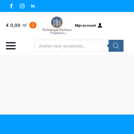
0
€
0,00
Mijn account
Producten
zoeken