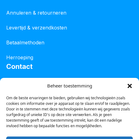
Annuleren & retourneren
Levertijd & verzendkosten
Betaalmethoden
Herroeping
Contact
Oostelijke industrieweg 4C
Beheer toestemming
8801 JW Franeker
Om de beste ervaringen te bieden, gebruiken wij technologieën zoals
cookies om informatie over je apparaat op te slaan en/of te raadplegen.
Tel :
0850601800
Door in te stemmen met deze technologieën kunnen wij gegevens zoals
surfgedrag of unieke ID's op deze site verwerken. Als je geen
Whatsapp : 0623388306
toestemming geeft of uw toestemming intrekt, kan dit een nadelige
invloed hebben op bepaalde functies en mogelijkheden.
Email:
info@123steigerkopen.nl