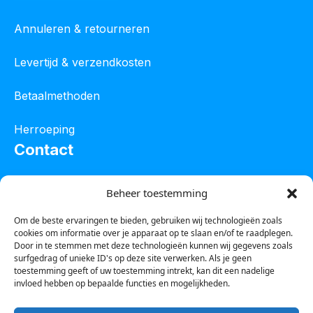
Annuleren & retourneren
Levertijd & verzendkosten
Betaalmethoden
Herroeping
Contact
Oostelijke industrieweg 4C
Beheer toestemming
8801 JW Franeker
Om de beste ervaringen te bieden, gebruiken wij technologieën zoals
cookies om informatie over je apparaat op te slaan en/of te raadplegen.
Tel :
0850601800
Door in te stemmen met deze technologieën kunnen wij gegevens zoals
surfgedrag of unieke ID's op deze site verwerken. Als je geen
Whatsapp : 0623388306
toestemming geeft of uw toestemming intrekt, kan dit een nadelige
invloed hebben op bepaalde functies en mogelijkheden.
Email:
info@123steigerkopen.nl