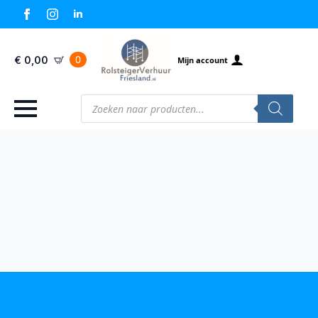
0
€
0,00
Mijn account
Producten
zoeken