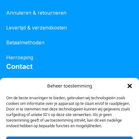
Annuleren & retourneren
Levertijd & verzendkosten
Betaalmethoden
Herroeping
Contact
Oostelijke industrieweg 4C
Beheer toestemming
8801 JW Franeker
Om de beste ervaringen te bieden, gebruiken wij technologieën zoals
cookies om informatie over je apparaat op te slaan en/of te raadplegen.
Tel :
0850601800
Door in te stemmen met deze technologieën kunnen wij gegevens zoals
surfgedrag of unieke ID's op deze site verwerken. Als je geen
Whatsapp : 0623388306
toestemming geeft of uw toestemming intrekt, kan dit een nadelige
invloed hebben op bepaalde functies en mogelijkheden.
Email:
info@123steigerkopen.nl