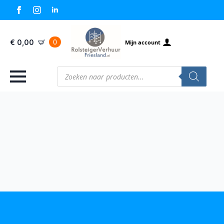
0
€
0,00
Mijn account
Producten
zoeken