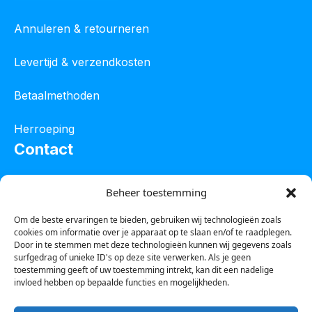
Annuleren & retourneren
Levertijd & verzendkosten
Betaalmethoden
Herroeping
Contact
Oostelijke industrieweg 4C
Beheer toestemming
8801 JW Franeker
Om de beste ervaringen te bieden, gebruiken wij technologieën zoals
cookies om informatie over je apparaat op te slaan en/of te raadplegen.
Tel :
0850601800
Door in te stemmen met deze technologieën kunnen wij gegevens zoals
surfgedrag of unieke ID's op deze site verwerken. Als je geen
Whatsapp : 0623388306
toestemming geeft of uw toestemming intrekt, kan dit een nadelige
invloed hebben op bepaalde functies en mogelijkheden.
Email:
info@123steigerkopen.nl