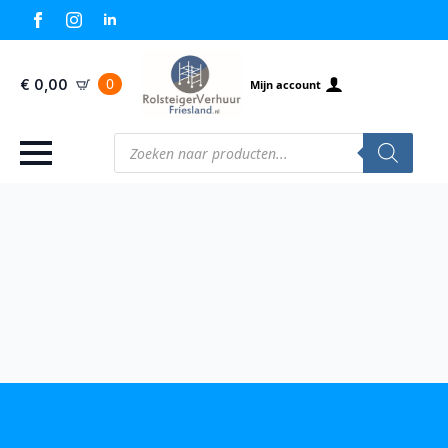
0
€
0,00
Mijn account
Producten
zoeken