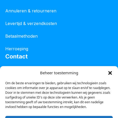
Annuleren & retourneren
Levertijd & verzendkosten
Betaalmethoden
Herroeping
Contact
Oostelijke industrieweg 4C
Beheer toestemming
8801 JW Franeker
Om de beste ervaringen te bieden, gebruiken wij technologieën zoals
cookies om informatie over je apparaat op te slaan en/of te raadplegen.
Tel :
0850601800
Door in te stemmen met deze technologieën kunnen wij gegevens zoals
surfgedrag of unieke ID's op deze site verwerken. Als je geen
Whatsapp : 0623388306
toestemming geeft of uw toestemming intrekt, kan dit een nadelige
invloed hebben op bepaalde functies en mogelijkheden.
Email:
info@123steigerkopen.nl