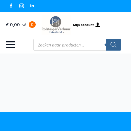
0
€
0,00
Mijn account
Producten
zoeken