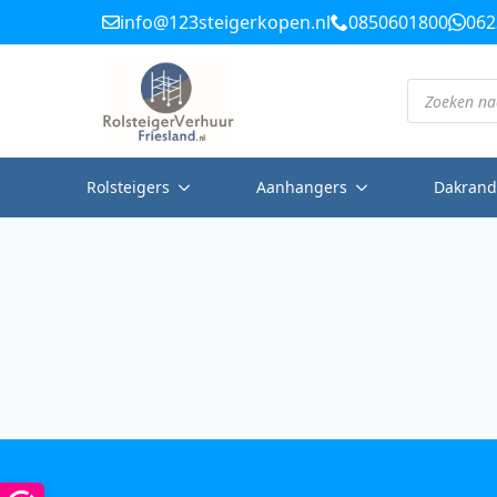
info@123steigerkopen.nl
0850601800
062
Producten
zoeken
Rolsteigers
Aanhangers
Dakrand