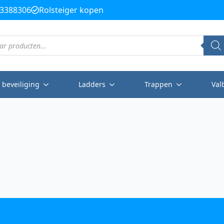
3388306
Rolsteiger kopen
 beveiliging
Ladders
Trappen
Val