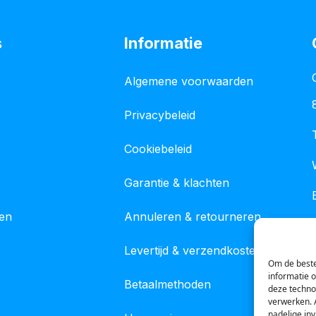
s
Informatie
Algemene voorwaarden
Privacybeleid
Cookiebeleid
Garantie & klachten
gen
Annuleren & retourneren
Levertijd & verzendkosten
Om de beste
informatie 
Betaalmethoden
deze techno
verwerken. 
nadelige in