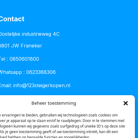
Contact
Oostelijke industrieweg 4C
8801 JW Franeker
Tel :
0850601800
Whatsapp : 0623388306
Email:
info@123steigerkopen.nl
KvK leeuwarden : 61835943
Beheer toestemming
BTW nr : NL001450418B86
 ervaringen te bieden, gebruiken wij technologieën zoals cookies om
over je apparaat op te slaan en/of te raadplegen. Door in te stemmen met
logieën kunnen wij gegevens zoals surfgedrag of unieke ID's op deze site
Als je geen toestemming geeft of uw toestemming intrekt, kan dit een
vloed hebben op bepaalde functies en mogelijkheden.