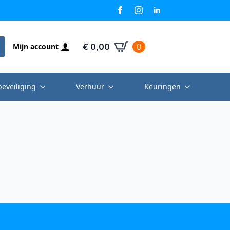
0
Mijn account
€
0,00
beveiliging
Verhuur
Keuringen