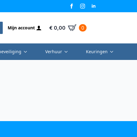
0
Mijn account
€
0,00
beveiliging
Verhuur
Keuringen