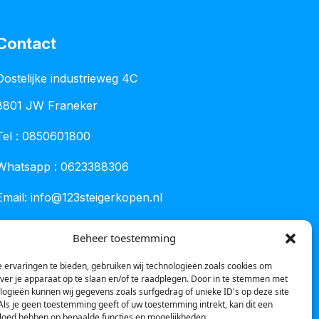
Contact
Oostelijke industrieweg 4C
8801 JW Franeker
Tel :
0850601800
Whatsapp : 0623388306
Email:
info@123steigerkopen.nl
KvK leeuwarden : 61835943
Beheer toestemming
BTW nr : NL001450418B86
 ervaringen te bieden, gebruiken wij technologieën zoals cookies om
over je apparaat op te slaan en/of te raadplegen. Door in te stemmen met
logieën kunnen wij gegevens zoals surfgedrag of unieke ID's op deze site
Als je geen toestemming geeft of uw toestemming intrekt, kan dit een
vloed hebben op bepaalde functies en mogelijkheden.