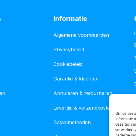
s
Informatie
Algemene voorwaarden
Privacybeleid
Cookiebeleid
Garantie & klachten
gen
Annuleren & retourneren
Levertijd & verzendkosten
Om de beste
informatie 
Betaalmethoden
deze techno
verwerken. 
nadelige in