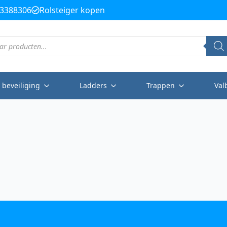
3388306
Rolsteiger kopen
 beveiliging
Ladders
Trappen
Val