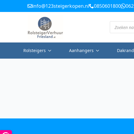
info@123steigerkopen.nl
0850601800
062
Producten
zoeken
Rolsteigers
Aanhangers
Dakrand