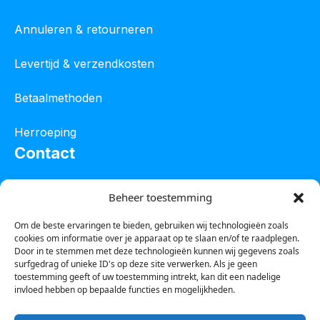
Annuleren & retourneren
Levertijd & verzendkosten
Betaalmethoden
Herroeping
Contact
Oostelijke industrieweg 4C
Beheer toestemming
8801 JW Franeker
Om de beste ervaringen te bieden, gebruiken wij technologieën zoals
cookies om informatie over je apparaat op te slaan en/of te raadplegen.
Tel :
0850601800
Door in te stemmen met deze technologieën kunnen wij gegevens zoals
surfgedrag of unieke ID's op deze site verwerken. Als je geen
Whatsapp : 0623388306
toestemming geeft of uw toestemming intrekt, kan dit een nadelige
invloed hebben op bepaalde functies en mogelijkheden.
Email:
info@123steigerkopen.nl