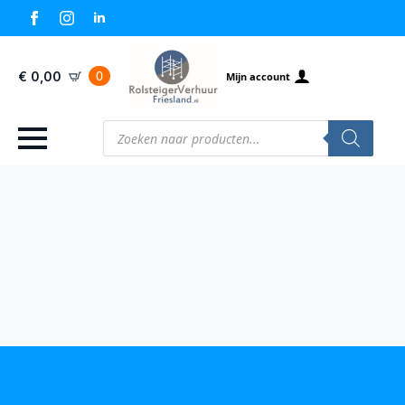
0
€
0,00
Mijn account
Producten
zoeken