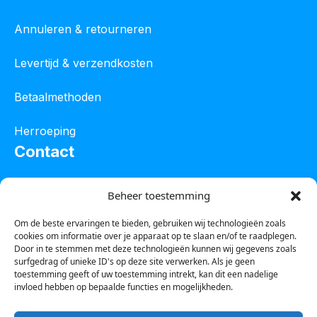
Annuleren & retourneren
Levertijd & verzendkosten
Betaalmethoden
Herroeping
Contact
Oostelijke industrieweg 4C
Beheer toestemming
8801 JW Franeker
Om de beste ervaringen te bieden, gebruiken wij technologieën zoals
cookies om informatie over je apparaat op te slaan en/of te raadplegen.
Tel :
0850601800
Door in te stemmen met deze technologieën kunnen wij gegevens zoals
surfgedrag of unieke ID's op deze site verwerken. Als je geen
Whatsapp : 0623388306
toestemming geeft of uw toestemming intrekt, kan dit een nadelige
invloed hebben op bepaalde functies en mogelijkheden.
Email:
info@123steigerkopen.nl