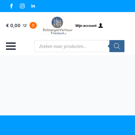
0
€
0,00
Mijn account
Producten
zoeken