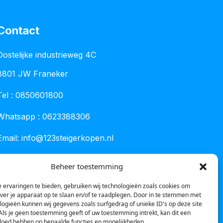
Contact
Oostelijke industrieweg 4C
8801 JW Franeker
Tel :
0850601800
Whatsapp : 0623388306
Email:
info@123steigerkopen.nl
KvK leeuwarden : 61835943
Beheer toestemming
BTW nr : NL001450418B86
 ervaringen te bieden, gebruiken wij technologieën zoals cookies om
over je apparaat op te slaan en/of te raadplegen. Door in te stemmen met
logieën kunnen wij gegevens zoals surfgedrag of unieke ID's op deze site
Als je geen toestemming geeft of uw toestemming intrekt, kan dit een
vloed hebben op bepaalde functies en mogelijkheden.