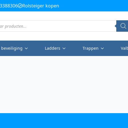
3388306
Rolsteiger kopen
 beveiliging
Ladders
Trappen
Val