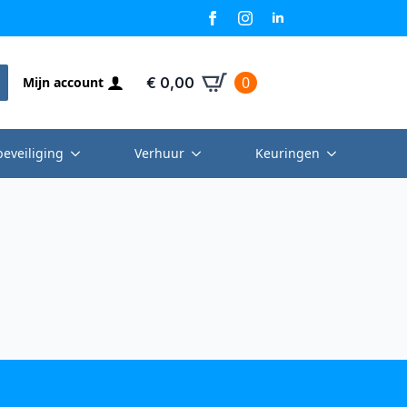
0
Mijn account
€
0,00
beveiliging
Verhuur
Keuringen