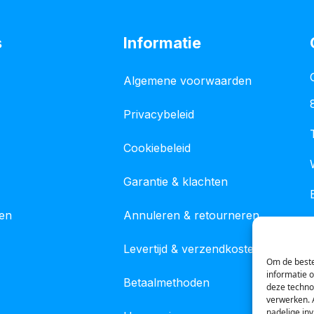
s
Informatie
Algemene voorwaarden
Privacybeleid
Cookiebeleid
Garantie & klachten
gen
Annuleren & retourneren
Levertijd & verzendkosten
Om de beste
informatie 
Betaalmethoden
deze techno
verwerken. 
nadelige in