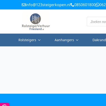
info@123steigerkopen.nl
0850601800
062
Producten
zoeken
Rolsteigers
Aanhangers
Dakrand