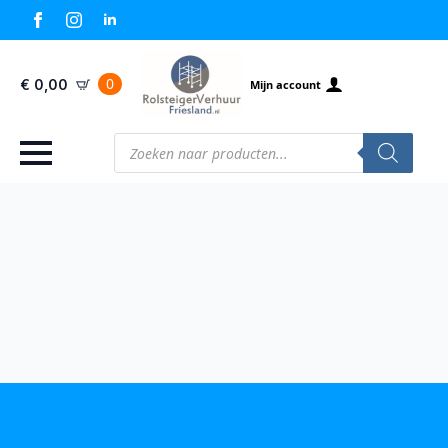
0
€
0,00
Mijn account
Producten
zoeken