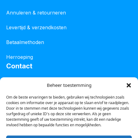
Annuleren & retourneren
Levertijd & verzendkosten
Betaalmethoden
Herroeping
Contact
Oostelijke industrieweg 4C
Beheer toestemming
8801 JW Franeker
Om de beste ervaringen te bieden, gebruiken wij technologieën zoals
cookies om informatie over je apparaat op te slaan en/of te raadplegen.
Tel :
0850601800
Door in te stemmen met deze technologieën kunnen wij gegevens zoals
surfgedrag of unieke ID's op deze site verwerken. Als je geen
Whatsapp : 0623388306
toestemming geeft of uw toestemming intrekt, kan dit een nadelige
invloed hebben op bepaalde functies en mogelijkheden.
Email:
info@123steigerkopen.nl