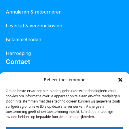
Annuleren & retourneren
Levertijd & verzendkosten
Betaalmethoden
Herroeping
Contact
Oostelijke industrieweg 4C
Beheer toestemming
8801 JW Franeker
Om de beste ervaringen te bieden, gebruiken wij technologieën zoals
cookies om informatie over je apparaat op te slaan en/of te raadplegen.
Tel :
0850601800
Door in te stemmen met deze technologieën kunnen wij gegevens zoals
surfgedrag of unieke ID's op deze site verwerken. Als je geen
Whatsapp : 0623388306
toestemming geeft of uw toestemming intrekt, kan dit een nadelige
invloed hebben op bepaalde functies en mogelijkheden.
Email:
info@123steigerkopen.nl