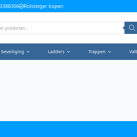
3388306
Rolsteiger kopen
 beveiliging
Ladders
Trappen
Val