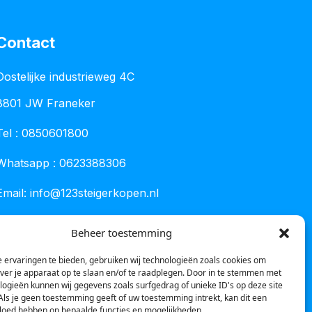
Contact
Oostelijke industrieweg 4C
8801 JW Franeker
Tel :
0850601800
Whatsapp : 0623388306
Email:
info@123steigerkopen.nl
KvK leeuwarden : 61835943
Beheer toestemming
BTW nr : NL001450418B86
 ervaringen te bieden, gebruiken wij technologieën zoals cookies om
over je apparaat op te slaan en/of te raadplegen. Door in te stemmen met
logieën kunnen wij gegevens zoals surfgedrag of unieke ID's op deze site
Als je geen toestemming geeft of uw toestemming intrekt, kan dit een
vloed hebben op bepaalde functies en mogelijkheden.