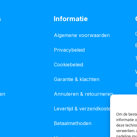
s
Informatie
Algemene voorwaarden
Privacybeleid
Cookiebeleid
Garantie & klachten
gen
Annuleren & retourneren
Levertijd & verzendkosten
Om de beste
informatie 
Betaalmethoden
deze techno
verwerken. 
nadelige in