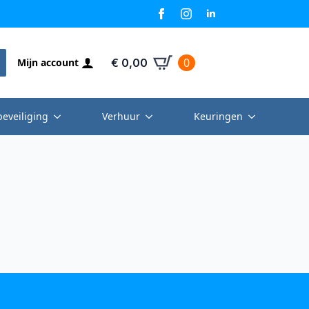
0
Mijn account
€
0,00
beveiliging
Verhuur
Keuringen