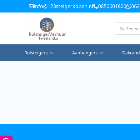
info@123steigerkopen.nl
0850601800
062
Producten
zoeken
Rolsteigers
Aanhangers
Dakrand