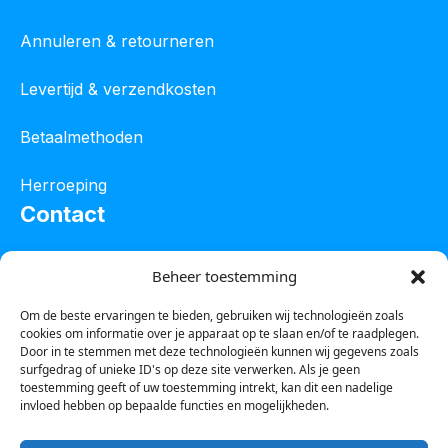
Annuleren & retourneren
Levertijd & verzendkosten
Betaalmethoden
Herroeping
Contact
Oostelijke industrieweg 4C
Beheer toestemming
8801 JW Franeker
Om de beste ervaringen te bieden, gebruiken wij technologieën zoals
cookies om informatie over je apparaat op te slaan en/of te raadplegen.
Tel :
0850601800
Door in te stemmen met deze technologieën kunnen wij gegevens zoals
surfgedrag of unieke ID's op deze site verwerken. Als je geen
Whatsapp : 0623388306
toestemming geeft of uw toestemming intrekt, kan dit een nadelige
invloed hebben op bepaalde functies en mogelijkheden.
Email:
info@123steigerkopen.nl