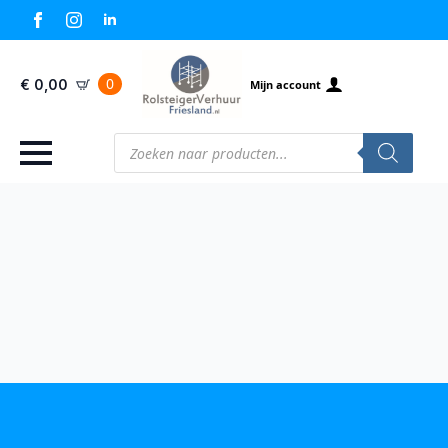
0
€
0,00
Mijn account
Producten
zoeken