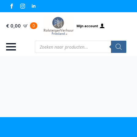
0
€
0,00
Mijn account
Producten
zoeken