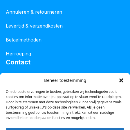
Annuleren & retourneren
Levertijd & verzendkosten
Betaalmethoden
Herroeping
Contact
Oostelijke industrieweg 4C
Beheer toestemming
8801 JW Franeker
Om de beste ervaringen te bieden, gebruiken wij technologieën zoals
cookies om informatie over je apparaat op te slaan en/of te raadplegen.
Tel :
0850601800
Door in te stemmen met deze technologieën kunnen wij gegevens zoals
surfgedrag of unieke ID's op deze site verwerken. Als je geen
Whatsapp : 0623388306
toestemming geeft of uw toestemming intrekt, kan dit een nadelige
invloed hebben op bepaalde functies en mogelijkheden.
Email:
info@123steigerkopen.nl